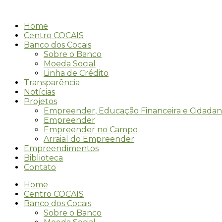
Ir
para
Home
o
Centro COCAIS
conteúdo
Banco dos Cocais
Sobre o Banco
Moeda Social
Linha de Crédito
Transparência
Notícias
Projetos
Empreender, Educação Financeira e Cidadan
Empreender
Empreender no Campo
Arraial do Empreender
Empreendimentos
Biblioteca
Contato
Home
Centro COCAIS
Banco dos Cocais
Sobre o Banco