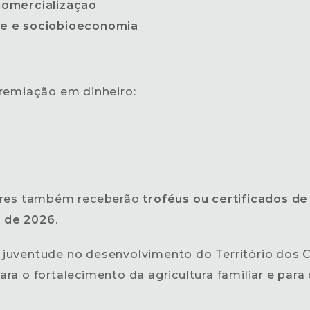
 comercialização
de e sociobioeconomia
premiação em dinheiro:
dores também receberão
troféus ou certificados d
l de 2026
.
da juventude no desenvolvimento do Território dos 
ra o fortalecimento da agricultura familiar e par