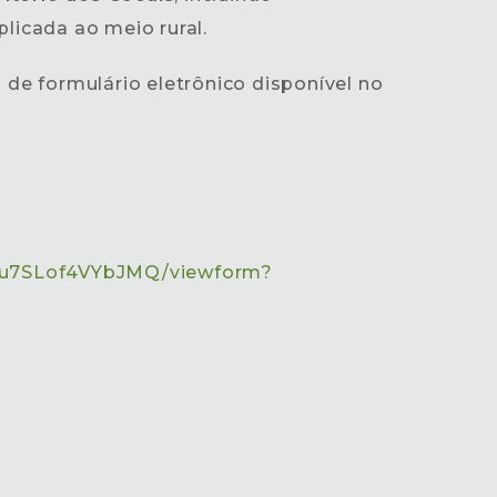
licada ao meio rural.
o de formulário eletrônico disponível no
Zu7SLof4VYbJMQ/viewform?