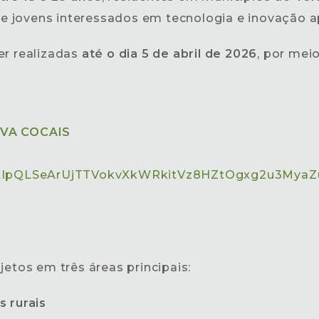
s e jovens interessados em tecnologia e inovação ap
r realizadas
até o dia 5 de abril de 2026
, por mei
VA COCAIS
/1FAIpQLSeArUjTTVokvXkWRkitVz8HZtOgxg2u3Mya
jetos em três áreas principais:
 rurais