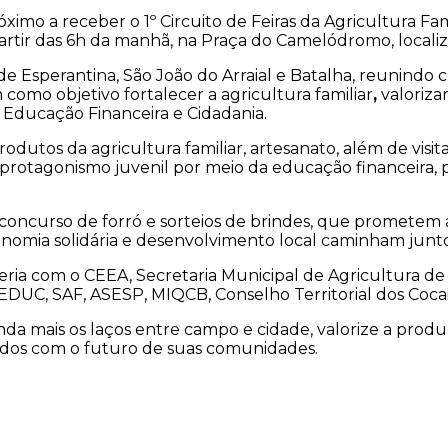
ximo a receber o 1º Circuito de Feiras da Agricultura Fami
 partir das 6h da manhã, na Praça do Camelódromo, local
e Esperantina, São João do Arraial e Batalha, reunindo c
m como objetivo fortalecer a agricultura familiar
,
valorizar
 Educação Financeira e Cidadania.
produtos da agricultura familiar, artesanato, além de vi
 o protagonismo juvenil por meio da educação financeira
oncurso de forró e sorteios de brindes, que prometem a
nomia solidária e desenvolvimento local caminham junto
ria com o CEEA, Secretaria Municipal de Agricultura de
UC, SAF, ASESP, MIQCB, Conselho Territorial dos Cocais, e
nda mais os laços entre campo e cidade, valorize a pro
dos com o futuro de suas comunidades.