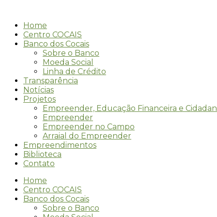
Ir
para
Home
o
Centro COCAIS
conteúdo
Banco dos Cocais
Sobre o Banco
Moeda Social
Linha de Crédito
Transparência
Notícias
Projetos
Empreender, Educação Financeira e Cidadan
Empreender
Empreender no Campo
Arraial do Empreender
Empreendimentos
Biblioteca
Contato
Home
Centro COCAIS
Banco dos Cocais
Sobre o Banco