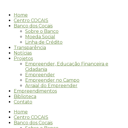
Ir
para
Home
o
Centro COCAIS
conteúdo
Banco dos Cocais
Sobre o Banco
Moeda Social
Linha de Crédito
Transparência
Notícias
Projetos
Empreender, Educação Financeira e
Cidadania
Empreender
Empreender no Campo
Arraial do Empreender
Empreendimentos
Biblioteca
Contato
Home
Centro COCAIS
Banco dos Cocais